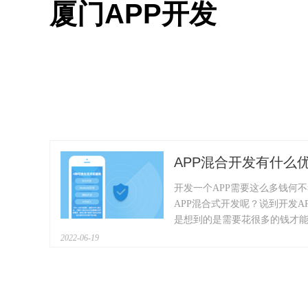
厦门APP开发
APP混合开发有什么
开发一个APP需要这么多钱何
APP混合式开发呢？说到开发A
是想到的是需要花很多的钱才
来，可是如果你是用APP混合
2022-06-19
话优势就很大了，来看看APP