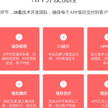
程环节，
20名
技术开发团队，确保每个APP项目交付到客
3
4
项目经理
UI设计
AP
APP开发项目部署、功
专业品牌UI视觉设计
实力技术And
能时间把控、时间周期
师、APP终端交互...
发团队，经
促进，客户对接...
率高
6
7
项目测式
项目交付
项目
项目完成 进入测试阶
完成APP开发所以工
APP正式
段，发现BUG、提交优
期，交付客户审核...
入后期