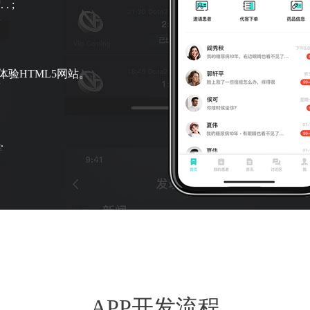
 ;
体验HTML5网站。
.
APP开发流程