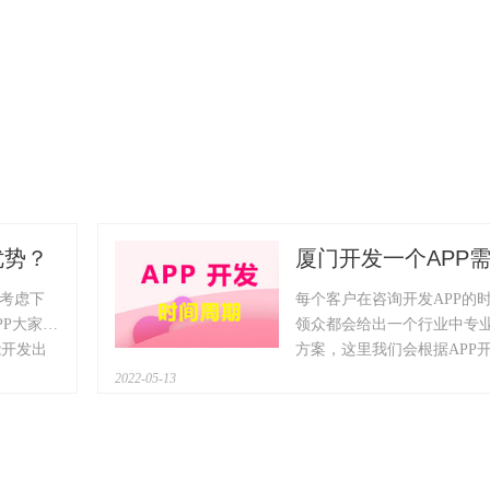
优势？
不考虑下
每个客户在咨询开发APP的
PP大家多
领众都会给出一个行业中专业
能开发出
方案，这里我们会根据APP
式开发的
需求给出时间周期表，在由A
2022-05-13
混合开
目经理严格把控开发的品质
是