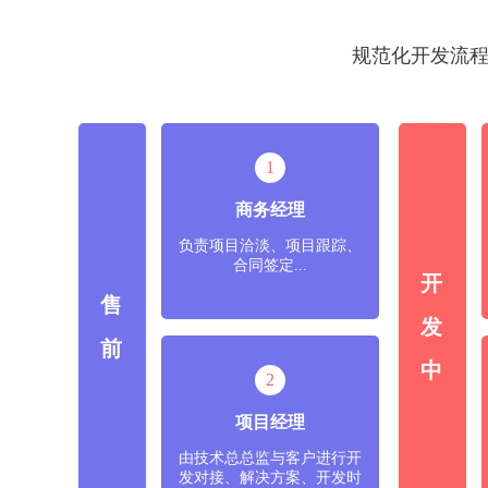
规范化开发流
1
商务经理
负责项目洽淡、项目跟踪、
合同签定...
开
售
发
前
中
2
项目经理
由技术总总监与客户进行开
发对接、解决方案、开发时