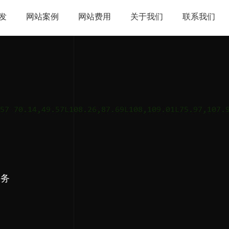
开发
网站案例
网站费用
关于我们
联系我们
服务