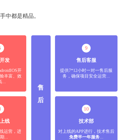
户手中都是精品。
5
9
P开发
售后客服
roidIOS开
提供7*12小时一对一售后服
验丰富、效
务，确保项目安全运营...
...
售
后
8
10
上线
技术部
上线运营，进
对上线的APP进行，技术售后
...
免费半一年服务
...