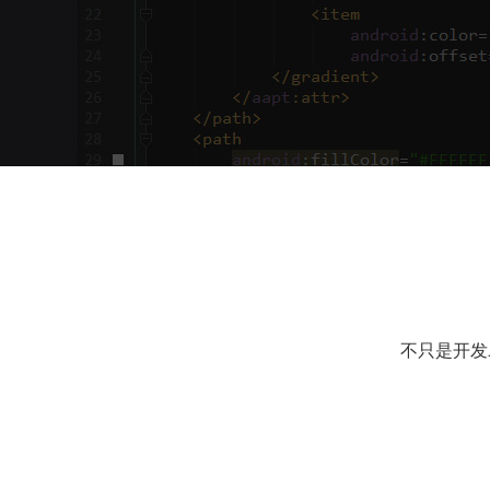
不只是开发A