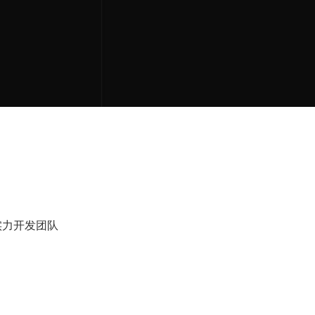
实力开发团队